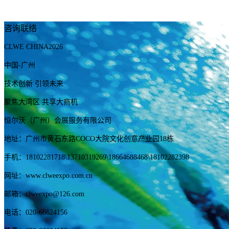
咨询联络
CLWE CHINA2026
中国-广州
技术创新 引领未来
聚焦大湾区 共享大商机
恒尔沃（广州）会展服务有限公司
地址：广州市黄石东路COCO大院文化创意产业园18栋
手机：
18102281718
\13710319269
\18664688468\18102282398
网址：www.clweexpo.com.cn
邮箱：clweexpo@126.com
电话：020-66624156