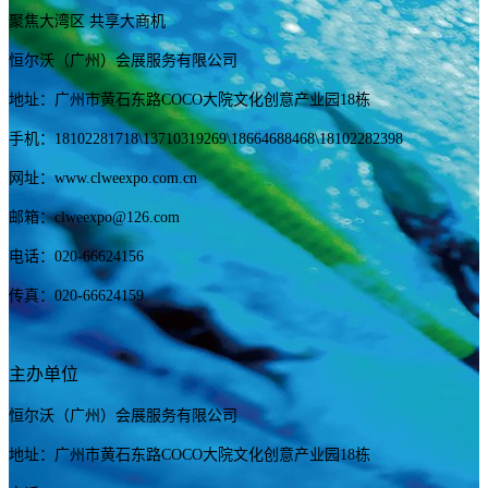
聚焦大湾区 共享大商机
恒尔沃（广州）会展服务有限公司
地址：广州市黄石东路COCO大院文化创意产业园18栋
手机：
18102281718
\13710319269
\18664688468\18102282398
网址：www.clweexpo.com.cn
邮箱：clweexpo@126.com
电话：020-66624156
传真：020-66624159
主办单位
恒尔沃（广州）会展服务有限公司
地址：广州市黄石东路COCO大院文化创意产业园18栋