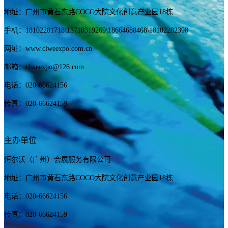
地址：广州市黄石东路COCO大院文化创意产业园18栋
手机：
18102281718
\13710319269
\18664688468\18102282398
网址：www.clweexpo.com.cn
邮箱：clweexpo@126.com
电话：020-66624156
传真：020-66624159
主办单位
恒尔沃（广州）会展服务有限公司
地址：广州市黄石东路COCO大院文化创意产业园18栋
电话：020-66624156
传真：020-66624159