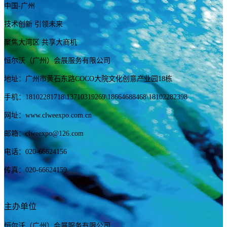
中国-广州
技术创新 引领未来
聚焦大湾区 共享大商机
恒尔沃（广州）会展服务有限公司
地址：广州市黄石东路COCO大院文化创意产业园18栋
手机：
18102281718
\13710319269
\18664688468\18102282398
网址：www.clweexpo.com.cn
邮箱：clweexpo@126.com
电话：020-66624156
传真：020-66624159
主办单位
恒尔沃（广州）会展服务有限公司