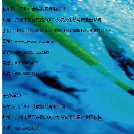
恒尔沃（广州）会展服务有限公司
地址：广州市黄石东路COCO大院文化创意产业园18栋
手机：
18102281718
\13710319269
\18664688468\18102282398
网址：www.clweexpo.com.cn
邮箱：clweexpo@126.com
电话：020-66624156
传真：020-66624159
主办单位
恒尔沃（广州）会展服务有限公司
地址：广州市黄石东路COCO大院文化创意产业园18栋
电话：020-66624156