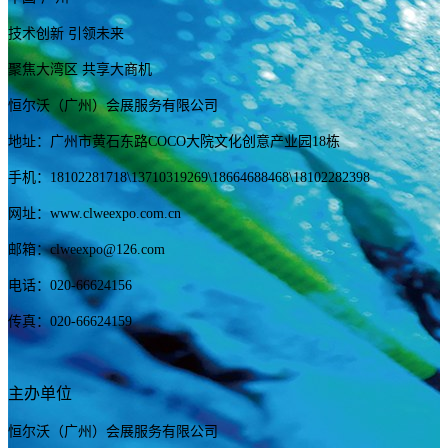
技术创新 引领未来
聚焦大湾区 共享大商机
恒尔沃（广州）会展服务有限公司
地址：广州市黄石东路COCO大院文化创意产业园18栋
手机：
18102281718
\13710319269
\18664688468\18102282398
网址：www.clweexpo.com.cn
邮箱：clweexpo@126.com
电话：020-66624156
传真：020-66624159
主办单位
恒尔沃（广州）会展服务有限公司