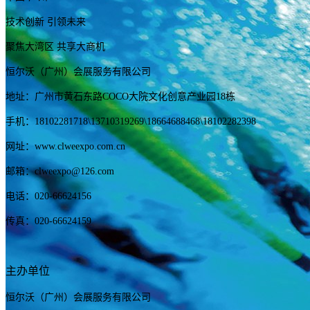
技术创新 引领未来
聚焦大湾区 共享大商机
恒尔沃（广州）会展服务有限公司
地址：广州市黄石东路COCO大院文化创意产业园18栋
手机：
18102281718
\13710319269
\18664688468\18102282398
网址：www.clweexpo.com.cn
邮箱：clweexpo@126.com
电话：020-66624156
传真：020-66624159
主办单位
恒尔沃（广州）会展服务有限公司