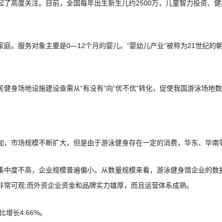
了高度关注。目前，全国每年出生新生儿约2500万，儿童智力投资、健
。服务对象主要是0—12个月的婴儿。“婴幼儿产业”被称为21世纪的
健身场地设施建设亟需从“有没有”向“优不优”转化，促使我国游泳场地
加，市场规模不断扩大，但是由于游泳健身存在一定的消费，华东、华南
集中度不高，企业规模普遍偏小。从数量规模来看，游泳健身馆企业的数
非常可观;而外资企业资金和品牌实力雄厚，而且运营体系成熟。
比增长4.66%。