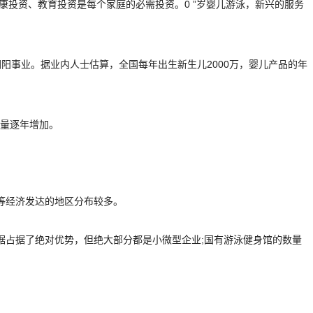
康投资、教育投资是每个家庭的必需投资。0 ”岁婴儿游泳，新兴的服务
朝阳事业。据业内人士估算，全国每年出生新生儿2000万，婴儿产品的年
数量逐年增加。
等经济发达的地区分布较多。
据占据了绝对优势，但绝大部分都是小微型企业;国有游泳健身馆的数量