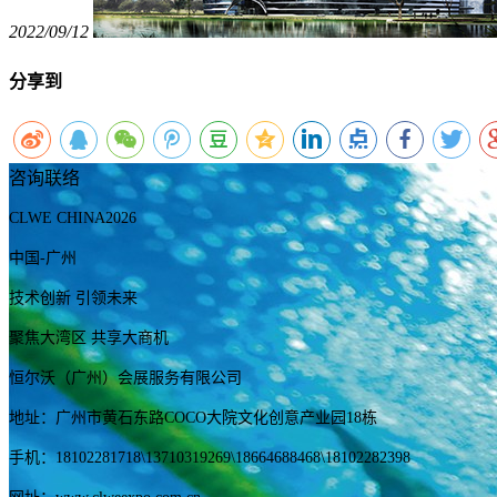
2022/09/12
分享到
咨询联络
CLWE CHINA2026
中国-广州
技术创新 引领未来
聚焦大湾区 共享大商机
恒尔沃（广州）会展服务有限公司
地址：广州市黄石东路COCO大院文化创意产业园18栋
手机：
18102281718
\13710319269
\18664688468\18102282398